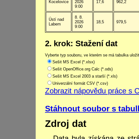
Kocelovice
2026
17,6
962,2
9:00
8. 8.
Ústí nad
2026
18,5
979,5
Labem
9:00
2. krok: Stažení dat
Vyberte typ souboru, ve kterém se má tabulka uložit
Sešit MS Excel (*.xlsx)
Sešit OpenOffice.org Calc (*.ods)
Sešit MS Excel 2003 a starší (*.xls)
Univerzální formát CSV (*.csv)
Zobrazit nápovědu práce s 
Stáhnout soubor s tabu
Zdroj dat
Data byla získána ze st