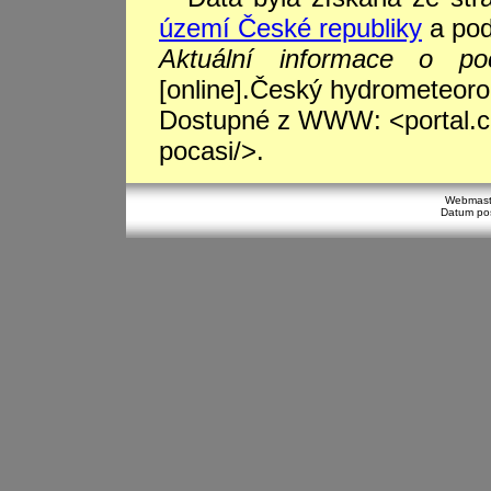
území České republiky
a pod
Aktuální informace o p
[online].Český hydrometeorol
Dostupné z WWW: <portal.chm
pocasi/>.
Webmast
Datum pos