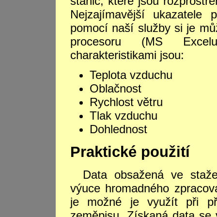
stanic, které jsou rozprost
Nejzajímavější ukazatele 
pomocí naší služby si je mů
procesoru (MS Excel
charakteristikami jsou:
Teplota vzduchu
Oblačnost
Rychlost větru
Tlak vzduchu
Dohlednost
Praktické použití
Data obsažená ve staže
výuce hromadného zpracován
je možné je využít při př
zeměpisu. Získaná data se 