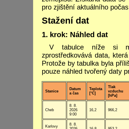
pro zjištění aktuálního počas
Stažení dat
1. krok: Náhled dat
V tabulce níže si mů
zprostředkovává data, která
Protože by tabulka byla příl
pouze náhled tvořený daty pr
Tlak
Datum
Teplota
Stanice
vzduchu
a čas
[°C]
[hPa]
8. 8.
Cheb
2026
16,2
966,2
9:00
8. 8.
Karlovy
2026
16,8
953,2