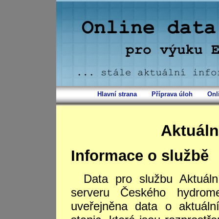
Hlavní strana
Příprava úloh
Onl
Aktuáln
Informace o službě
Data pro službu Aktuál
serveru Českého hydrome
uveřejněna data o aktuáln