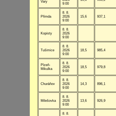
Vary
9:00
8. 8.
Přimda
2026
15,6
937,1
9:00
8. 8.
Kopisty
2026
9:00
8. 8.
Tušimice
2026
18,5
985,4
9:00
8. 8.
Plzeň-
2026
18,5
979,8
Mikulka
9:00
8. 8.
Churáňov
2026
14,3
896,1
9:00
8. 8.
Milešovka
2026
13,6
926,9
9:00
8. 8.