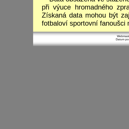
při výuce hromadného zpra
Získaná data mohou být za
fotbaloví sportovní fanoušci
Webmast
Datum pos