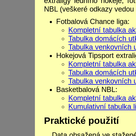
extraligy ledního hokeje, f
NBL (veškeré odkazy vedou n
Fotbalová Chance liga:
Kompletní tabulka akt
Tabulka domácích ut
Tabulka venkovních 
Hokejová Tipsport extrali
Kompletní tabulka akt
Tabulka domácích ut
Tabulka venkovních 
Basketbalová NBL:
Kompletní tabulka akt
Kumulativní tabulka 
Praktické použití
Data obsažená ve stažen