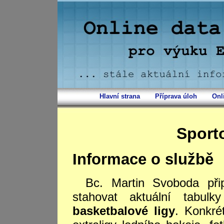
Hlavní strana
Příprava úloh
Onl
Sport
Informace o službě
Bc. Martin Svoboda přip
stahovat aktuální tabul
basketbalové ligy
. Konkré