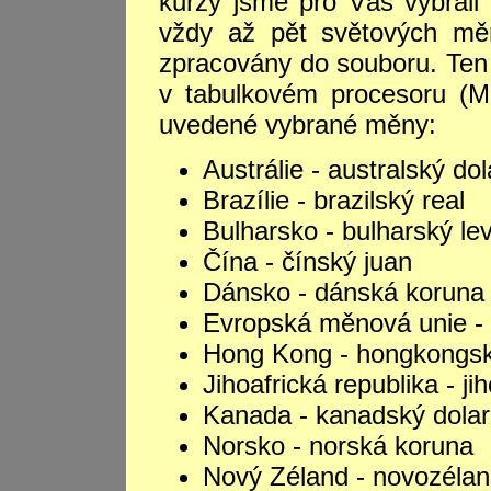
kurzy jsme pro Vás vybrali
vždy až pět světových měn
zpracovány do souboru. Ten 
v tabulkovém procesoru (M
uvedené vybrané měny:
Austrálie - australský dol
Brazílie - brazilský real
Bulharsko - bulharský le
Čína - čínský juan
Dánsko - dánská koruna
Evropská měnová unie 
Hong Kong - hongkongsk
Jihoafrická republika - ji
Kanada - kanadský dolar
Norsko - norská koruna
Nový Zéland - novozélan