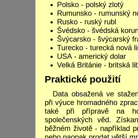
Polsko - polský zlotý
Rumunsko - rumunský no
Rusko - ruský rubl
Švédsko - švédská koru
Švýcarsko - švýcarský f
Turecko - turecká nová li
USA - americký dolar
Velká Británie - britská li
Praktické použití
Data obsažená ve staže
při výuce hromadného zpraco
také při přípravě na h
společenských věd. Získa
běžném životě - například p
nebo naopak prodat větší mn