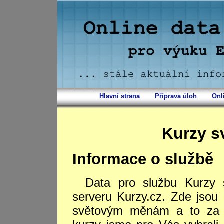
Hlavní strana
Příprava úloh
Onl
Kurzy s
Informace o službě
Data pro službu Kurzy 
serveru Kurzy.cz. Zde jsou
světovým měnám a to za po