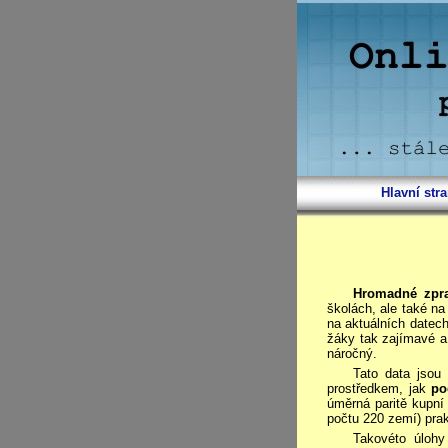
Hlavní str
Hromadné zpra
školách, ale také na
na aktuálních datech
žáky tak zajímavé a
náročný.
Tato data jsou
prostředkem, jak
po
úměrná paritě kupní
počtu 220 zemí) prak
Takovéto úloh