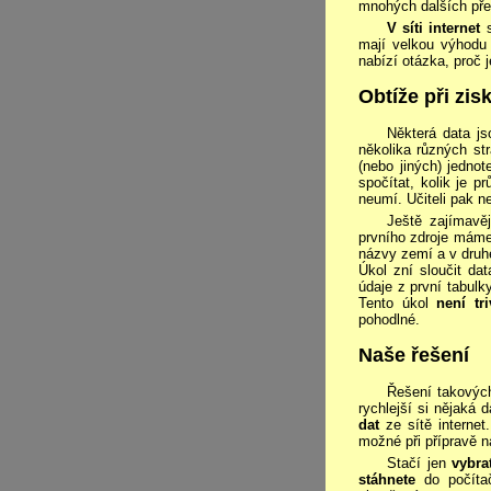
mnohých dalších pře
V síti internet
s
mají velkou výhod
nabízí otázka, proč 
Obtíže při zis
Některá data j
několika různých st
(nebo jiných) jedno
spočítat, kolik je p
neumí. Učiteli pak 
Ještě zajímavěj
prvního zdroje máme 
názvy zemí a v druhé
Úkol zní sloučit da
údaje z první tabulk
Tento úkol
není tr
pohodlné.
Naše řešení
Řešení takovýcht
rychlejší si nějaká
dat
ze sítě interne
možné při přípravě n
Stačí jen
vybra
stáhnete
do počíta