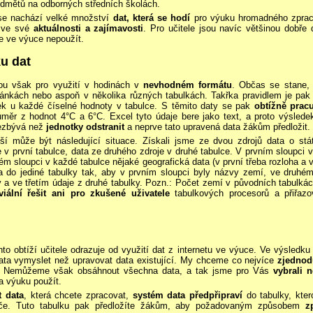
dmětů na odborných středních školách.
e nachází velké množství
dat, která se hodí
pro výuku hromadného zpraco
u ve své
aktuálnosti a zajímavosti
. Pro učitele jsou navíc většinou dobře 
je ve výuce nepoužít.
ku dat
sou však pro využití v hodinách v
nevhodném formátu
. Občas se stane, 
ránkách nebo aspoň v několika různých tabulkách. Takřka pravidlem je pak 
tek u každé číselné hodnoty v tabulce. S těmito daty se pak
obtížně prac
růměr z hodnot 4°C a 6°C. Excel tyto údaje bere jako text, a proto výslede
nezbývá než
jednotky odstranit
a neprve tato upravená data žákům předložit.
ší může být následující situace. Získali jsme ze dvou zdrojů data o st
v první tabulce, data ze druhého zdroje v druhé tabulce. V prvním sloupci 
m sloupci v každé tabulce nějaké geografická data (v první třeba rozloha a ve
ta do jediné tabulky tak, aby v prvním sloupci byly názvy zemí, ve druhém
y a ve třetím údaje z druhé tabulky. Pozn.: Počet zemí v původních tabulká
iviální řešit ani pro zkušené uživatele
tabulkových procesorů a přiřazo
o obtíží učitele odrazuje od využití dat z internetu ve výuce. Ve výsledku 
 data vymyslet než upravovat data existující. My chceme co nejvíce
zjednod
t. Nemůžeme však obsáhnout všechna data, a tak jsme pro Vás
vybrali n
a výuku použít.
t data
, která chcete zpracovat,
systém data předpřipraví
do tabulky, kte
če. Tuto tabulku pak předložíte žákům, aby požadovaným způsobem
z