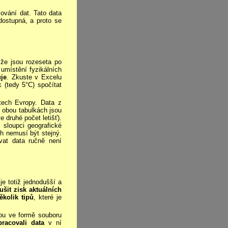
vání dat. Tato data
dostupná, a proto se
že jsou rozeseta po
umístění fyzikálních
uje
. Zkuste v Excelu
k (tedy 5°C) spočítat
átech Evropy. Data z
v obou tabulkách jsou
 druhé počet letišť).
 sloupci geografické
ch nemusí být stejný.
vat data ručně není
je totiž jednodušší a
ušit zisk aktuálních
ěkolik tipů
, které je
rou ve formě souboru
pracovali data
v ní