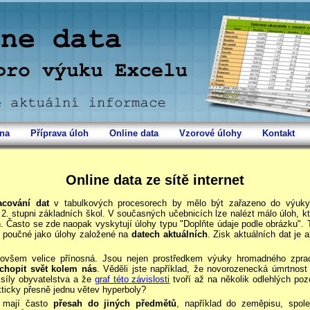
ana
Příprava úloh
Online data
Vzorové úlohy
Kontakt
Online data ze sítě internet
cování dat
v tabulkových procesorech by mělo být zařazeno do výuky 
 2. stupni základních škol. V současných učebnicích lze nalézt málo úloh, k
. Často se zde naopak vyskytují úlohy typu "Doplňte údaje podle obrázku". 
 poučné jako úlohy založené na
datech aktuálních
. Zisk aktuálních dat je 
 ovšem velice přínosná. Jsou nejen prostředkem výuky hromadného zprac
chopit svět kolem nás
. Věděli jste například, že novorozenecká úmrtnost
 síly obyvatelstva a že
graf této závislosti
tvoří až na několik odlehlých poz
ticky přesně jednu větev hyperboly?
y mají často
přesah do jiných předmětů
, například do zeměpisu, spo