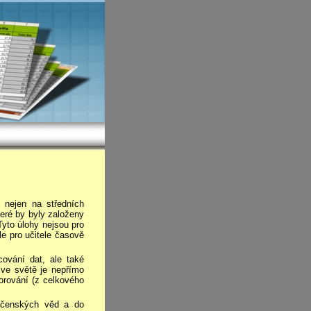
nejen na středních
teré by byly založeny
Tyto úlohy nejsou pro
ale pro učitele časově
ování dat, ale také
 ve světě je nepřímo
orování (z celkového
lečenských věd a do